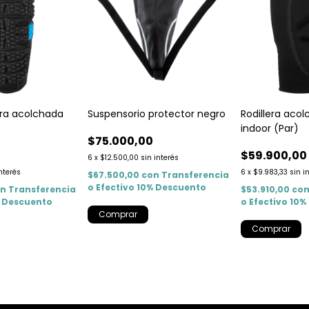
ra acolchada
Suspensorio protector negro
Rodillera aco
indoor (Par)
$75.000,00
0
$59.900,00
6
x
$12.500,00
sin interés
interés
6
x
$9.983,33
sin i
$67.500,00
con
Transferencia
o Efectivo 10% Descuento
on
Transferencia
$53.910,00
co
% Descuento
o Efectivo 10
Comprar
Comprar