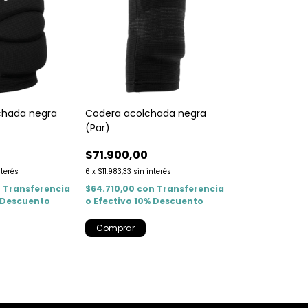
lchada negra
Codera acolchada negra
(Par)
$71.900,00
nterés
6
x
$11.983,33
sin interés
n
Transferencia
$64.710,00
con
Transferencia
% Descuento
o Efectivo 10% Descuento
Comprar