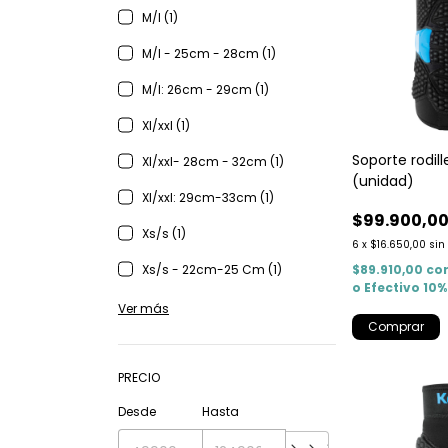
M/l (1)
M/l - 25cm - 28cm (1)
M/l: 26cm - 29cm (1)
Xl/xxl (1)
Soporte rodil
Xl/xxl- 28cm - 32cm (1)
(unidad)
Xl/xxl: 29cm-33cm (1)
$99.900,0
Xs/s (1)
6
x
$16.650,00
sin
Xs/s - 22cm-25 Cm (1)
$89.910,00
co
o Efectivo 10
Ver más
Comprar
PRECIO
Desde
Hasta