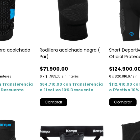
lera acolchado
Rodillera acolchada negra (
Short Deport
Par)
Oficial Prote
0
$71.900,00
$124.900,0
 interés
6
x
$11.983,33
sin interés
6
x
$20.816,67
sin 
n
Transferencia
$64.710,00
con
Transferencia
$112.410,00
co
% Descuento
o Efectivo 10% Descuento
o Efectivo 10
Comprar
Comprar