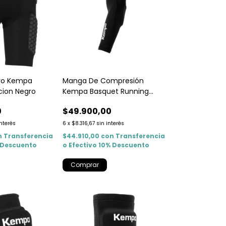
ivo Kempa
Manga De Compresión
ccion Negro
Kempa Basquet Running
hanball Voley Unisex
0
$49.900,00
interés
6
x
$8.316,67
sin interés
n
Transferencia
$44.910,00
con
Transferencia
% Descuento
o Efectivo 10% Descuento
Comprar