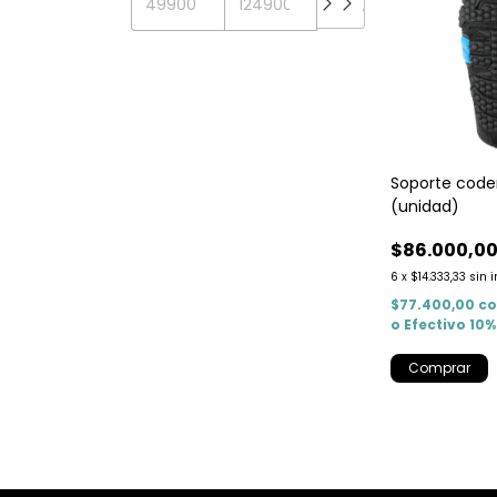
Soporte code
(unidad)
$86.000,0
6
x
$14.333,33
sin 
$77.400,00
c
o Efectivo 10
Comprar