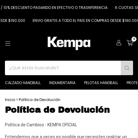
A / 10% DESCUENTO PAGANDO EN EFECTIVO O TRASNFERENCIA
6 CUOTAS SIN
SDE $190.000
ENVIO GRATIS A TODO EL PAIS EN COMPRAS DESDE $190.000
0
CALZADO HANDBALL
INDUMENTARIA
PELOTAS HANDBALL
PROT
Inicio
>
Política de Devolución
Política de Devolución
Política de Cambios - KEMPA OFICIAL
Entendemos que a veces es posible que necesites realizar un