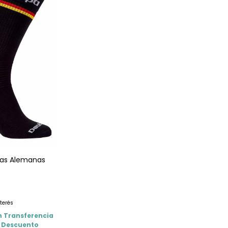
cas Alemanas
0
nterés
n
Transferencia
% Descuento