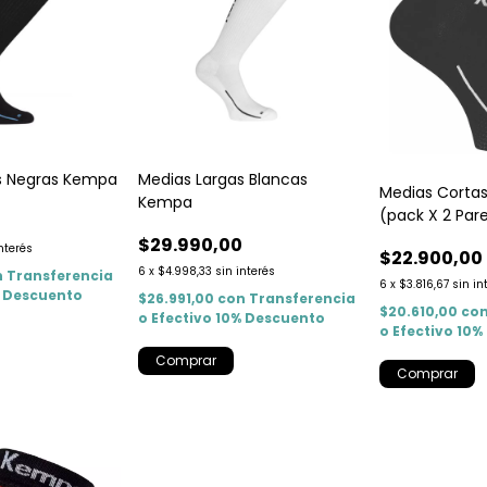
s Negras Kempa
Medias Largas Blancas
Medias Corta
Kempa
(pack X 2 Par
0
$29.990,00
interés
$22.900,00
6
x
$4.998,33
sin interés
n
Transferencia
6
x
$3.816,67
sin in
% Descuento
$26.991,00
con
Transferencia
$20.610,00
co
o Efectivo 10% Descuento
o Efectivo 10
Comprar
Comprar