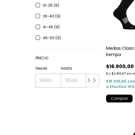
31-35 (8)
36-40 (9)
41-45 (9)
46-50 (9)
Medias Clasi
Kempa
PRECIO
$16.900,00
Desde
Hasta
6
x
$2.816,67
sin i
$15.210,00
co
o Efectivo 10
Comprar