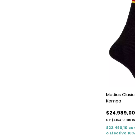
Medias Clasi
Kempa
$24.989,0
6
x
$4.164,83
sin i
$22.490,10
co
o Efectivo 10