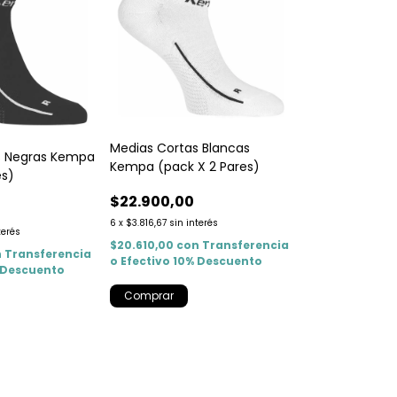
Medias Cortas Blancas
s Negras Kempa
Kempa (pack X 2 Pares)
es)
$22.900,00
6
x
$3.816,67
sin interés
terés
$20.610,00
con
Transferencia
n
Transferencia
o Efectivo 10% Descuento
% Descuento
Comprar