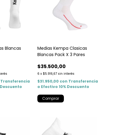
as Blancas
Medias Kempa Clasicas
Blancas Pack X 3 Pares
$35.500,00
terés
6
x
$5.916,67
sin interés
Transferencia
$31.950,00
con
Transferencia
% Descuento
o Efectivo 10% Descuento
Comprar