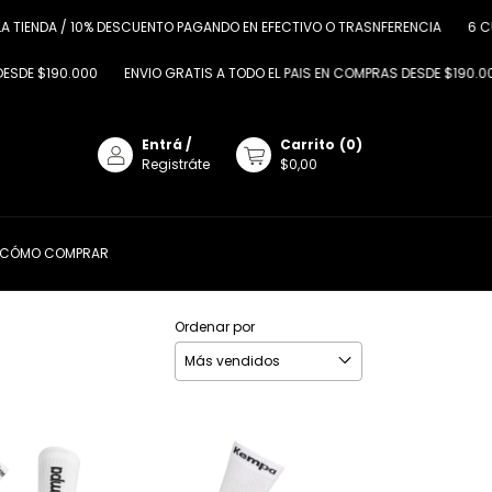
NDA / 10% DESCUENTO PAGANDO EN EFECTIVO O TRASNFERENCIA
6 CUOTAS 
190.000
ENVIO GRATIS A TODO EL PAIS EN COMPRAS DESDE $190.000
E
Entrá
/
Carrito
(
0
)
Registráte
$0,00
CÓMO COMPRAR
Ordenar por