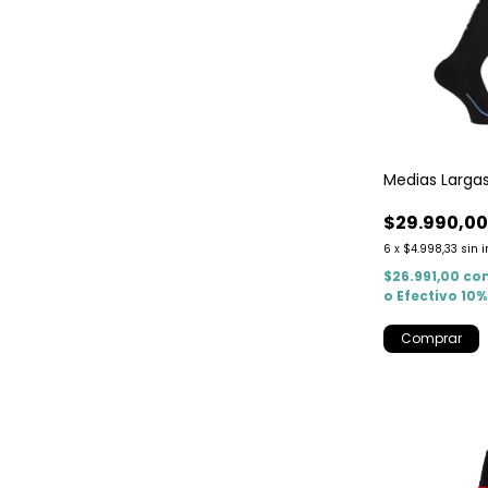
Medias Larga
$29.990,0
6
x
$4.998,33
sin 
$26.991,00
co
o Efectivo 10
Comprar