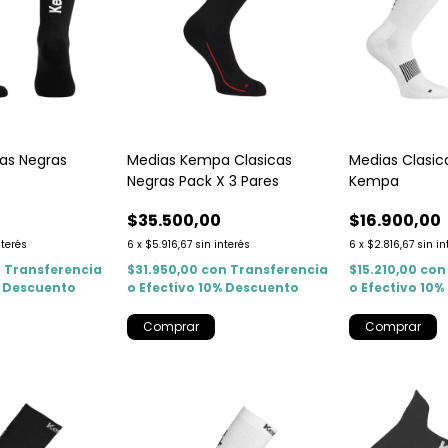
cas Negras
Medias Kempa Clasicas
Medias Clasic
Negras Pack X 3 Pares
Kempa
$35.500,00
$16.900,00
nterés
6
x
$5.916,67
sin interés
6
x
$2.816,67
sin in
n
Transferencia
$31.950,00
con
Transferencia
$15.210,00
con
% Descuento
o Efectivo 10% Descuento
o Efectivo 10
Comprar
Comprar