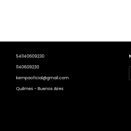
541140609230
1140609230
kempaoficial@gmail.com
Quilmes - Buenos Aires