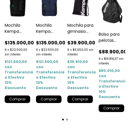
Mochila
Mochila
Mochila para
0
Kempa
Kempa
gimnasio
Bolso para
Original
Original
KEMPA
pelotas
$135.000,00
$135.000,00
$39.900,00
Rolltop 50 Lts
Rolltop Azul
(Gymbag)
KEMPA
50 Lts
6
x
$22.500,00
6
x
$22.500,00
6
x
$6.650,00
sin
$88.900,00
sin interés
sin interés
interés
6
x
$14.816,67
sin
a
$121.500,00
$121.500,00
$35.910,00
interés
con
con
con
$80.010,00
Transferencia
Transferencia
Transferencia
con
o Efectivo
o Efectivo
o Efectivo
Transferencia
10%
10%
10%
o Efectivo
Descuento
Descuento
Descuento
10%
Descuento