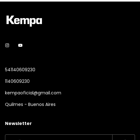
541140609230
1140609230
kempaoficial@gmail.com
Quilmes - Buenos Aires
Newsletter