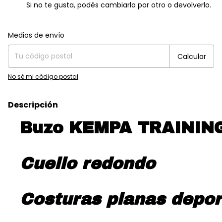
Si no te gusta, podés cambiarlo por otro o devolverlo.
Entregas para el CP:
Cambiar CP
Medios de envío
Calcular
No sé mi código postal
Descripción
Buzo KEMPA TRAININ
Cuello redondo
Costuras planas deport