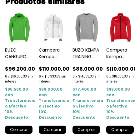
Productos similares
Campera
BUZO
BUZO KEMPA
Campera
Kempa
CANGURO
TRAINING
Kempa
Oficial
HOODY
TOP GRIS
Oficial Roja
$110.000,00
00
$96.200,00
$86.000,00
$110.000,00
Blanca Wave
VERDE CLARO
Wave Mujer
Mujer
6
x
$18.333,33
sin
6
x
$16.033,33
sin
6
x
$14.333,33
sin
6
x
$18.333,33
sin
interés
interés
interés
interés
$99.000,00
$86.580,00
$77.400,00
$99.000,00
con
con
con
con
Transferencia
a
Transferencia
Transferencia
Transferencia
o Efectivo
o Efectivo
o Efectivo
o Efectivo
10%
10%
10%
10%
Descuento
Descuento
Descuento
Descuento
Comprar
Comprar
Comprar
Comprar