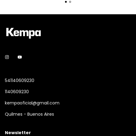
541140609230
1140609230
kempaoficial@gmail.com
Quilmes - Buenos Aires
Newsletter