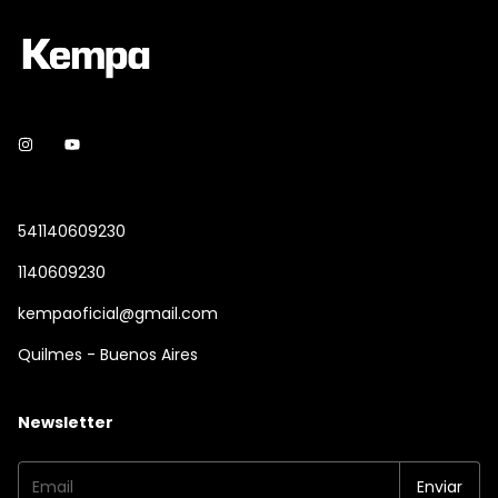
541140609230
1140609230
kempaoficial@gmail.com
Quilmes - Buenos Aires
Newsletter