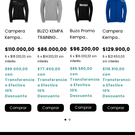
Buzo Promo
Campera
BUZO KEMPA
Campera
Kempa
Kempa
TRAINING
Kempa
oficial
Oficial Negra
TOP GRIS
Oficial Azul
0
$96.200,00
$110.000,00
$86.000,00
$129.900,00
capucha
Wave Mujer
Core 26
negro
Hombre
6
x
$16.033,33
sin
6
x
$18.333,33
sin
6
x
$14.333,33
sin
6
x
$21.650,00
interés
interés
interés
sin interés
$86.580,00
$99.000,00
$77.400,00
$116.910,00
con
con
con
con
a
Transferencia
Transferencia
Transferencia
Transferencia
o Efectivo
o Efectivo
o Efectivo
o Efectivo
10%
10%
10%
10%
Descuento
Descuento
Descuento
Descuento
Comprar
Comprar
Comprar
Comprar