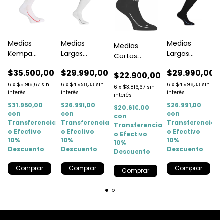
Medias
Medias
Medias
Medias
Kempa
Largas
Largas
Cortas
Clasicas
Blancas
Negras
Negras
$35.500,00
$29.990,00
$29.990,00
Blancas Pack
Kempa
Kempa
$22.900,00
Kempa
X 3 Pares
6
x
$5.916,67
sin
6
x
$4.998,33
sin
6
x
$4.998,33
sin
(pack X 2
6
x
$3.816,67
sin
interés
interés
interés
interés
Pares)
$31.950,00
$26.991,00
$26.991,00
$20.610,00
con
con
con
con
a
Transferencia
Transferencia
Transferencia
Transferencia
o Efectivo
o Efectivo
o Efectivo
o Efectivo
10%
10%
10%
10%
Descuento
Descuento
Descuento
Descuento
Comprar
Comprar
Comprar
Comprar