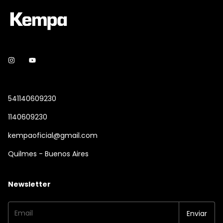
541140609230
1140609230
kempaoficial@gmail.com
Quilmes - Buenos Aires
Newsletter