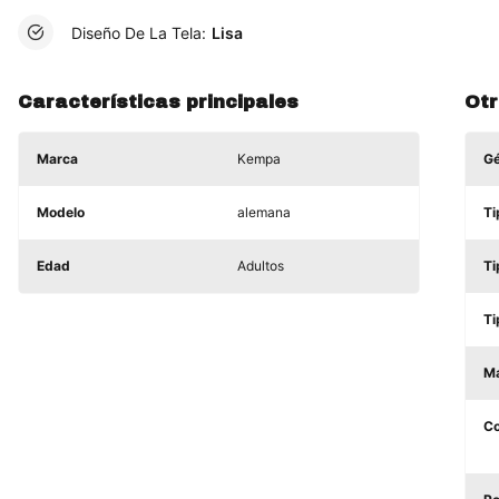
Diseño De La Tela:
Lisa
Características principales
Otr
Marca
Kempa
G
Modelo
alemana
Ti
Edad
Adultos
Ti
Ti
Ma
C