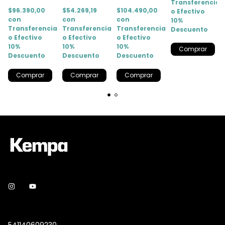
Transferencia
$96.390,00
$54.269,19
$104.490,00
o Efectivo
con
con
con
10%
a
Transferencia
Transferencia
Transferencia
Descuento
o Efectivo
o Efectivo
o Efectivo
10%
10%
10%
Descuento
Descuento
Descuento
Comprar
Comprar
Comprar