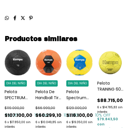
Productos similares
Pelota
DIA DEL NIÑO
DIA DEL NIÑO
DIA DEL NIÑO
TRAINING 600
Pelota
Pelota De
Pelota
Amarilla
SPECTRUM
Handball Tiro
Spectrum
$88.715,00
SYNERGY
Infantil
Synergy Plus
6
x
$14.785,83
sin
$119.000,00
$66.999,00
$129.000,00
PRIMO
Naranja
Amarilla/
interés
0
$107.100,00
$60.299,10
$116.100,00
10
% OFF
10
% OFF
10
% OFF
10
% OFF
Blanco y
Azul
$79.843,50
negro
6
x
$17.850,00
sin
6
x
$10.049,85
sin
6
x
$19.350,00
sin
con
interés
interés
interés