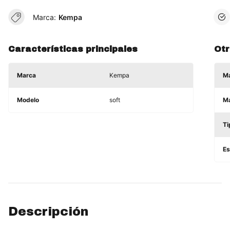
Marca:
Kempa
Características principales
Otr
Marca
Kempa
Ma
Modelo
soft
Ma
Ti
Es
Descripción