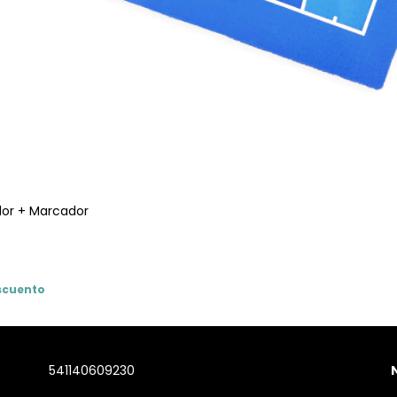
dor + Marcador
escuento
541140609230