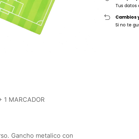
Tus datos 
Cambios 
Si no te g
Entregas para el C
 + 1 MARCADOR
rso. Gancho metalico con