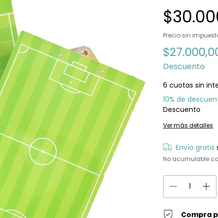
$30.00
Precio sin impues
$27.000,
Descuento
6
cuotas sin int
10% de descuen
Descuento
Ver más detalles
Envío gratis
No acumulable co
Compra p