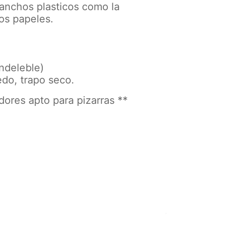
ganchos plasticos como la
os papeles.
indeleble)
edo, trapo seco.
ores apto para pizarras **