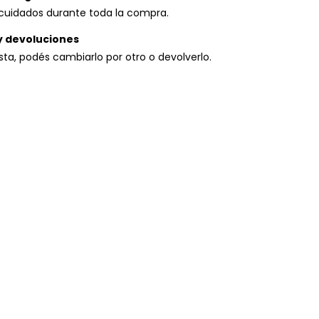
cuidados durante toda la compra.
y devoluciones
usta, podés cambiarlo por otro o devolverlo.
P:
Cambiar CP
Calcular