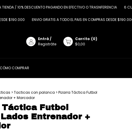
/ 10% DESCUENTO PAGANDO EN EFECTIVO O TRASNFERENCIA
6 CUOTAS SIN I
00
ENVIO GRATIS A TODO EL PAIS EN COMPRAS DESDE $190.000
ENVIO 
Entrá
/
Carrito
(
0
)
Registráte
$0,00
CÓMO COMPRAR
cticas
>
Tacticas con palanca
>
Pizarra Táctica Futbol
enador + Marcador
 Táctica Futbol
Lados Entrenador +
or