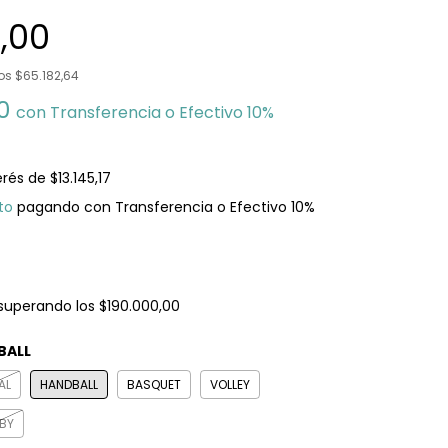
1,00
tos
$65.182,64
90
con
Transferencia o Efectivo 10%
erés de
$13.145,17
to
pagando con Transferencia o Efectivo 10%
superando los
$190.000,00
BALL
AL
HANDBALL
BASQUET
VOLLEY
BY