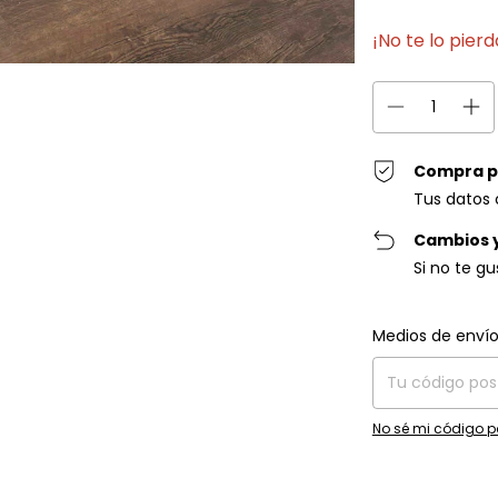
¡No te lo pierd
Compra p
Tus datos 
Cambios 
Si no te g
Entregas para el C
Medios de enví
No sé mi código p