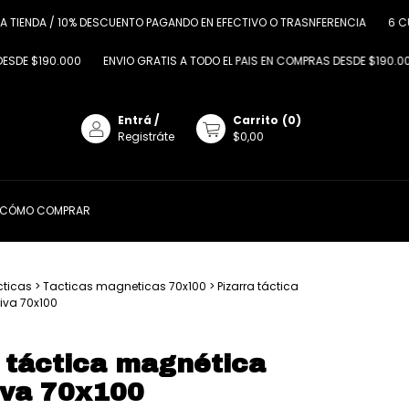
NDA / 10% DESCUENTO PAGANDO EN EFECTIVO O TRASNFERENCIA
6 CUOTAS 
190.000
ENVIO GRATIS A TODO EL PAIS EN COMPRAS DESDE $190.000
E
Entrá
/
Carrito
(
0
)
Registráte
$0,00
CÓMO COMPRAR
cticas
>
Tacticas magneticas 70x100
>
Pizarra táctica
iva 70x100
 táctica magnética
iva 70x100