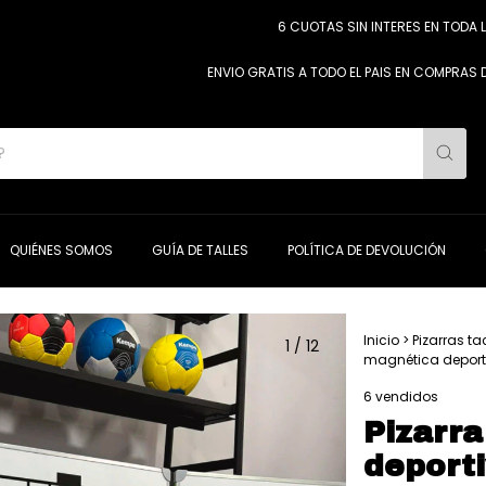
6 CUOTAS SIN INTERES EN TODA LA TIE
ENVIO GRATIS A TODO EL PAIS EN COMPRAS DESDE $
QUIÉNES SOMOS
GUÍA DE TALLES
POLÍTICA DE DEVOLUCIÓN
Inicio
>
Pizarras ta
1
/
12
magnética deport
6 vendidos
Pizarra
deport