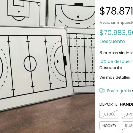
$78.87
Precio sin impues
$70.983,
Descuento
6
cuotas sin int
10% de descuen
Descuento
Ver más detalles
Envío gratis
DEPORTE:
HAND
FUTBOL
FUTS
HOCKEY
RUG