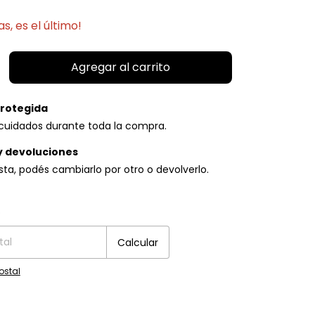
as, es el último!
rotegida
cuidados durante toda la compra.
y devoluciones
usta, podés cambiarlo por otro o devolverlo.
P:
Cambiar CP
o
Calcular
ostal