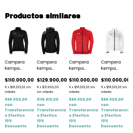
Productos similares
Campera
Campera
Campera
Campera
Kempa
Kempa
Kempa
Kempa
Oficial
Oficial Negra
Oficial Negra
Oficial Roja
$110.000,00
0
$110.000,00
$129.900,00
$110.000,00
Blanca Wave
Wave Mujer
Core 26
Wave
Mujer
Mujer
Hombre
6
x
$18.333,33
sin
6
x
$18.333,33
sin
6
x
$21.650,00
6
x
$18.333,33
sin
interés
interés
sin interés
interés
$99.000,00
$99.000,00
$116.910,00
$99.000,00
con
con
con
con
Transferencia
a
Transferencia
Transferencia
Transferencia
o Efectivo
o Efectivo
o Efectivo
o Efectivo
10%
10%
10%
10%
Descuento
Descuento
Descuento
Descuento