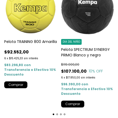
Pelota TRAINING 800 Amarilla
DIA DEL NIÑO
Pelota SPECTRUM SYNERGY
$92.552,00
PRIMO Blanco y negro
6
x
$15.425,33
sin interés
$119.000,00
$83.296,80
con
Transferencia o Efectivo 10%
$107.100,00
10
% OFF
Descuento
6
x
$17.850,00
sin interés
$96.390,00
con
Transferencia o Efectivo 10%
Descuento
Comprar