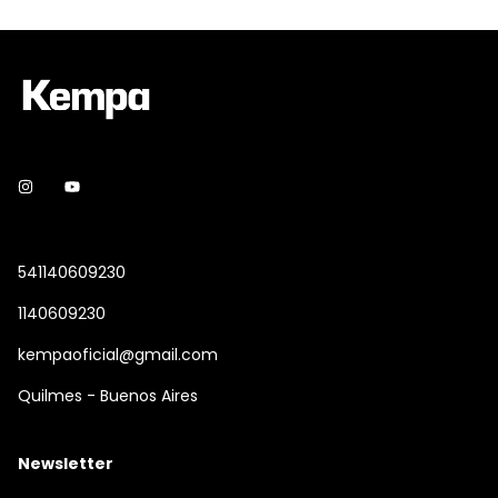
541140609230
1140609230
kempaoficial@gmail.com
Quilmes - Buenos Aires
Newsletter