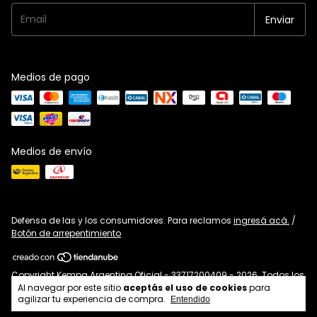
Medios de pago
Medios de envío
Defensa de las y los consumidores. Para reclamos
ingresá acá.
/
Botón de arrepentimiento
Copyright Kempa Argentina Oficial - 33717200409 - 2026. Todos los
derechos reservados.
Al navegar por este sitio
aceptás el uso de cookies
para
agilizar tu experiencia de compra.
Entendido