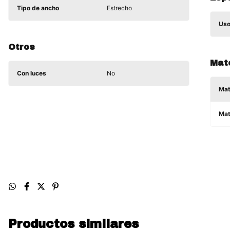
Tipo de ancho
Estrecho
Uso
Otros
Mat
Con luces
No
Mat
Mat
Productos similares