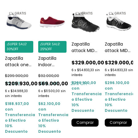
GRATIS
GRATIS
GRATIS
Zapatilla
Zapatilla
¡SUPER SALE!
¡SUPER SALE!
30%OFF
25%OFF
attack MID
attack MID
Negro
negro/blanca
Zapatilla
Zapatilla
$329.000,00
$329.000,00
attack one
Indoor
6
x
$54.833,33
sin
6
x
$54.833,33
sin
2.0 Game
Kempa K-
interés
interés
$299.900,00
$92.000,00
Changer
float Roja
0
$209.930,00
$69.000,00
$296.100,00
$296.100,00
25
% OFF
30
% OFF
25
% OFF
blanco/azul
con
con
marino
6
x
$34.988,33
6
x
$11.500,00
sin
Transferencia
Transferencia
sin interés
interés
o Efectivo
o Efectivo
$188.937,00
$62.100,00
10%
10%
con
con
Descuento
Descuento
a
Transferencia
Transferencia
o Efectivo
o Efectivo
Comprar
Comprar
10%
10%
Descuento
Descuento