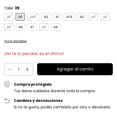
Talle:
39
38
39
39,5
40
41
41.5
42
43
44
45
46
47
48
49
Guía de talles
¡No te lo pierdas, es el último!
Compra protegida
Tus datos cuidados durante toda la compra.
Cambios y devoluciones
Si no te gusta, podés cambiarlo por otro o devolverlo.