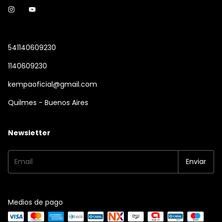
541140609230
1140609230
kempaoficial@gmail.com
Quilmes - Buenos Aires
Newsletter
Medios de pago