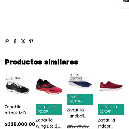
Mat
Productos similares
GRATIS
GRATIS
10% OFF
KOURTFLY
Zapatilla
¡SUPER SALE!
¡SUPER SALE!
Zapatilla
40%OFF
25%OFF
attack MID
Handball
negro/blanca
Zapatilla
Zapatilla
Indoor
$329.000,00
Wing Lite 2.0
Indoor
$285.000,00
Kempa