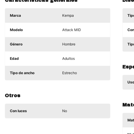
Características generales
Dis
Marca
Kempa
Tip
Modelo
Attack MID
Con
Género
Hombre
Tip
Edad
Adultos
Espe
Tipo de ancho
Estrecho
Uso
Otros
Mat
Con luces
No
Mat