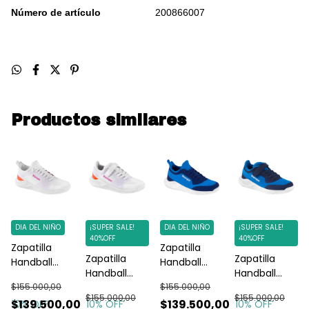
Número de artículo
200866007
Productos similares
DIA DEL NIÑO
¡SUPER SALE!
DIA DEL NIÑO
¡SUPER SALE!
40%OFF
40%OFF
Zapatilla
Zapatilla
Zapatilla
Zapatilla
Handball
Handball
Handball
Handball
Indoor
Indoor
$155.000,00
Niños Kempa
$155.000,00
Niños Kempa
Kempa
Kempa
$155.000,00
$155.000,00
Kourtfly
Kourtfly Azul
0
$139.500,00
$139.500,00
10
% OFF
10
% OFF
10
% OFF
Kourtfly
Kourtfly