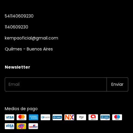
541140609230
1140609230
kempaoficial@gmail.com
Quilmes - Buenos Aires
Newsletter
Medios de pago