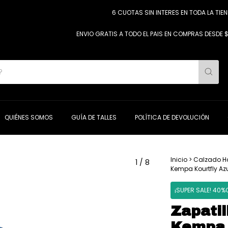
6 CUOTAS SIN INTERES EN TODA LA TIENDA /
ENVIO GRATIS A TODO EL PAIS EN COMPRAS DESDE $190.0
QUIÉNES SOMOS
GUÍA DE TALLES
POLÍTICA DE DEVOLUCIÓN
Inicio
>
Calzado H
1
/
8
Kempa Kourtfly Az
¡SUPER SALE! 40%
Zapatil
Kempa 