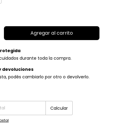
rotegida
cuidados durante toda la compra.
y devoluciones
usta, podés cambiarlo por otro o devolverlo.
P:
Cambiar CP
o
Calcular
ostal