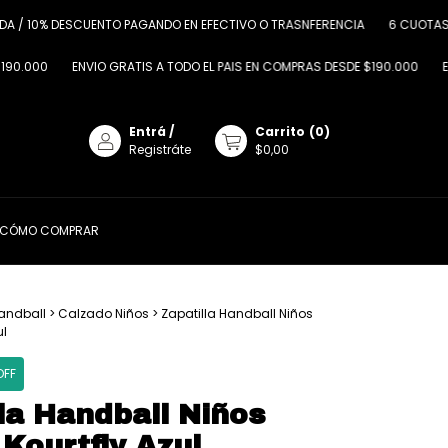
 10% DESCUENTO PAGANDO EN EFECTIVO O TRASNFERENCIA
6 CUOTAS SIN I
00
ENVIO GRATIS A TODO EL PAIS EN COMPRAS DESDE $190.000
ENVIO G
Entrá
/
Carrito
(
0
)
Registráte
$0,00
CÓMO COMPRAR
andball
>
Calzado Niños
>
Zapatilla Handball Niños
ul
OFF
la Handball Niños
Kourtfly Azul