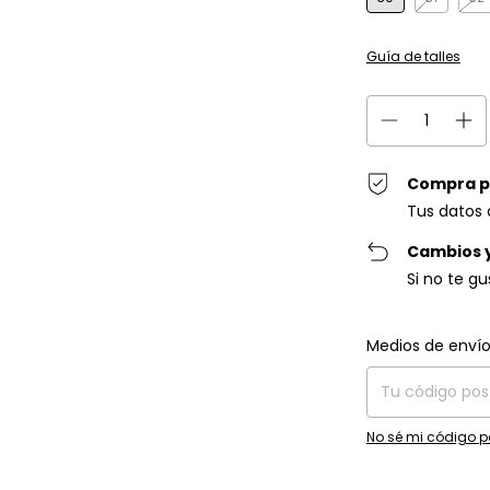
Guía de talles
Compra p
Tus datos 
Cambios 
Si no te g
Entregas para el C
Medios de enví
No sé mi código p