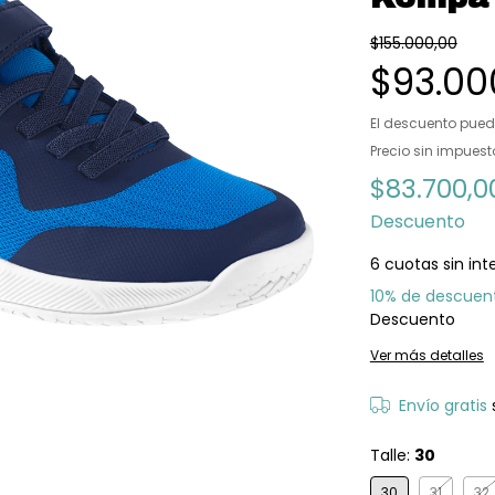
$155.000,00
$93.00
El descuento pued
Precio sin impues
$83.700,
Descuento
6
cuotas sin int
10% de descuen
Descuento
Ver más detalles
Envío gratis
Talle:
30
30
31
32