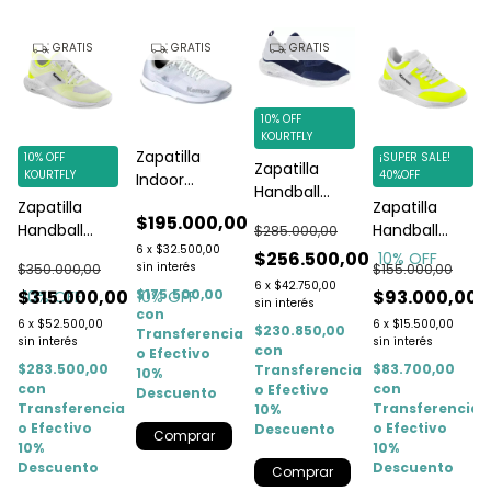
GRATIS
GRATIS
GRATIS
10% OFF
KOURTFLY
Zapatilla
10% OFF
¡SUPER SALE!
Zapatilla
KOURTFLY
40%OFF
Indoor
Handball
Kempa Wing
Zapatilla
Zapatilla
Indoor
$195.000,00
2.0 Mujer
Handball
Handball
$285.000,00
Kempa
Blanca Y Gris
6
x
$32.500,00
Indoor
Niños Kempa
$256.500,00
10
% OFF
Kourtfly Azul
sin interés
$350.000,00
$155.000,00
Kempa
Kourtfly Fluo
6
x
$42.750,00
00
$315.000,00
$175.500,00
$93.000,00
10
% OFF
10
% OFF
Kourtfly
sin interés
con
Blanco/Fluo
6
x
$52.500,00
6
x
$15.500,00
$230.850,00
Transferencia
sin interés
sin interés
con
o Efectivo
$283.500,00
$83.700,00
Transferencia
10%
con
con
o Efectivo
Descuento
a
Transferencia
Transferencia
10%
o Efectivo
o Efectivo
Descuento
Comprar
10%
10%
Descuento
Descuento
Comprar