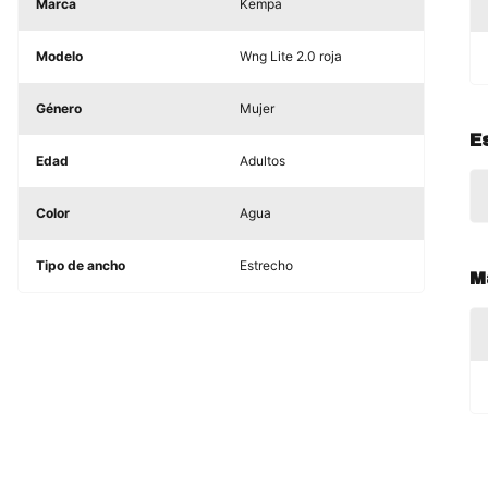
Marca
Kempa
Modelo
Wng Lite 2.0 roja
Género
Mujer
E
Edad
Adultos
Color
Agua
Tipo de ancho
Estrecho
M