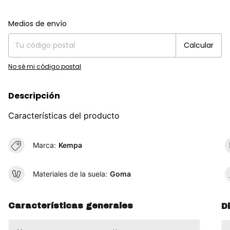
Entregas para el CP:
Cambiar CP
Medios de envío
Calcular
No sé mi código postal
Descripción
Características del producto
Marca:
Kempa
Materiales de la suela:
Goma
Características generales
D